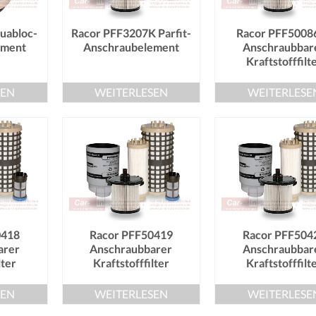
uabloc-
Racor PFF3207K Parfit-
Racor PFF5008
ement
Anschraubelement
Anschraubbar
Kraftstofffilt
SEN
WEITERLESEN
WEITERLESE
0418
Racor PFF50419
Racor PFF504
arer
Anschraubbarer
Anschraubbar
lter
Kraftstofffilter
Kraftstofffilt
SEN
WEITERLESEN
WEITERLESE