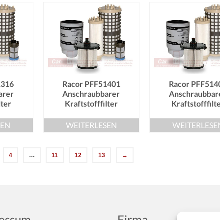
1316
Racor PFF51401
Racor PFF514
arer
Anschraubbarer
Anschraubbar
lter
Kraftstofffilter
Kraftstofffilt
SEN
WEITERLESEN
WEITERLESE
4
…
11
12
13
→
essum
Firma