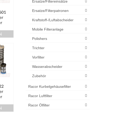
Ersatze/Filtereinsätze
Ersatze/Filterpatronen
601
er
Kraftstoff-/Luftabscheider
er
Mobile Filteranlage
N
Polishers
Trichter
Vorfilter
Wasserabscheider
Zubehör
22
Racor Kurbelgehäusefilter
er
Racor Luftfilter
er
Racor Ölfilter
N