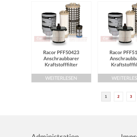
Racor PFF50423
Racor PFF5
Anschraubbarer
Anschraubb
Kraftstofffilter
Kraftstofffi
WEITERLESEN
WEITERLE
1
2
3
Administration
Impr