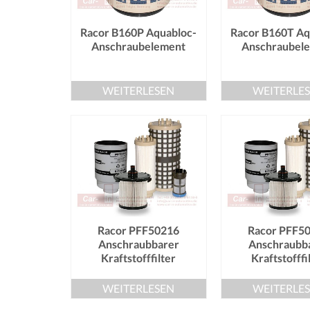
Racor B160P Aquabloc-
Racor B160T Aq
Anschraubelement
Anschraubel
WEITERLESEN
WEITERLE
Racor PFF50216
Racor PFF5
Anschraubbarer
Anschraubb
Kraftstofffilter
Kraftstofffi
WEITERLESEN
WEITERLE