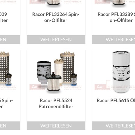
029
Racor PFL33264 Spin-
Racor PFL33289 
lter
on-Ölfilter
on-Ölfilter
SEN
WEITERLESEN
WEITERLESE
 Spin-
Racor PFL5524
Racor PFL5615 Ölf
er
Patronenölfilter
SEN
WEITERLESEN
WEITERLESE