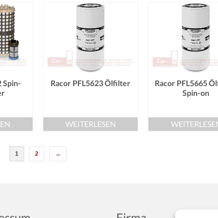
 Spin-
Racor PFL5623 Ölfilter
Racor PFL5665 Ölf
er
Spin-on
SEN
WEITERLESEN
WEITERLESE
1
2
→
essum
Firma