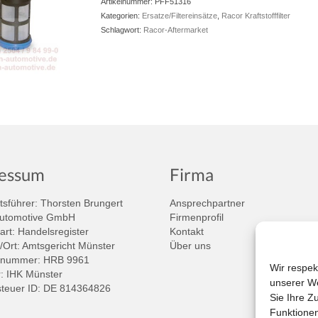
Artikelnummer:
PFF51316
Kategorien:
Ersatze/Filtereinsätze
,
Racor Kraftstofffilter
Schlagwort:
Racor-Aftermarket
essum
Firma
sführer: Thorsten Brungert
Ansprechpartner
Automotive GmbH
Firmenprofil
art: Handelsregister
Kontakt
/Ort: Amtsgericht Münster
Über uns
rnummer: HRB 9961
Wir respek
 IHK Münster
unserer We
teuer ID: DE 814364826
Sie Ihre Z
Funktionen