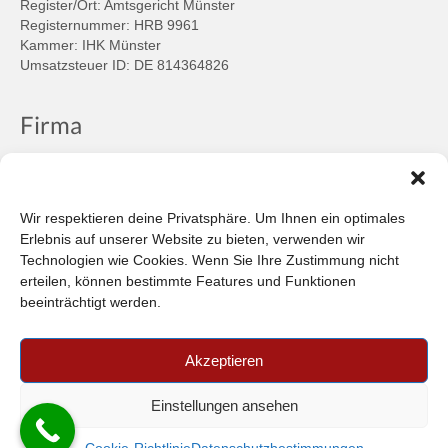
Register/Ort: Amtsgericht Münster
Registernummer: HRB 9961
Kammer: IHK Münster
Umsatzsteuer ID: DE 814364826
Firma
Ansprechpartner
Firmenprofil
Kontakt
Wir respektieren deine Privatsphäre. Um Ihnen ein optimales
Über uns
Erlebnis auf unserer Website zu bieten, verwenden wir
Technologien wie Cookies. Wenn Sie Ihre Zustimmung nicht
Informationen
erteilen, können bestimmte Features und Funktionen
beeinträchtigt werden.
Datenschutzbestimmungen
Plattform der EU-Kommission zur Online-Streitbeilegung
Akzeptieren
Privatsphäre
Unsere AGB (PDF)
Einstellungen ansehen
© 2026 Car-in Automotive GmbH
- FILTERPEDIA