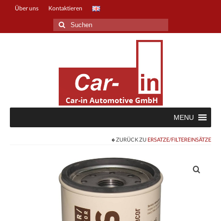
Über uns
Kontaktieren
Suche
nach:
MENU
ZURÜCK ZU
ERSATZE/FILTEREINSÄTZE