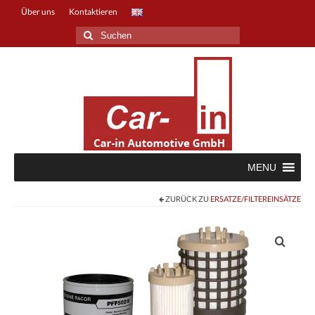
Über uns
Kontaktieren
Suche
nach:
MENU
ZURÜCK ZU
ERSATZE/FILTEREINSÄTZE