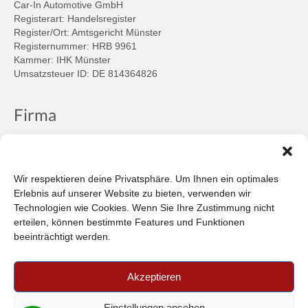
Car-In Automotive GmbH
Registerart: Handelsregister
Register/Ort: Amtsgericht Münster
Registernummer: HRB 9961
Kammer: IHK Münster
Umsatzsteuer ID: DE 814364826
Firma
Ansprechpartner
Firmenprofil
Kontakt
Wir respektieren deine Privatsphäre. Um Ihnen ein optimales
Über uns
Erlebnis auf unserer Website zu bieten, verwenden wir
Technologien wie Cookies. Wenn Sie Ihre Zustimmung nicht
Informationen
erteilen, können bestimmte Features und Funktionen
beeinträchtigt werden.
Datenschutzbestimmungen
Plattform der EU-Kommission zur Online-Streitbeilegung
Akzeptieren
Privatsphäre
Unsere AGB (PDF)
Einstellungen ansehen