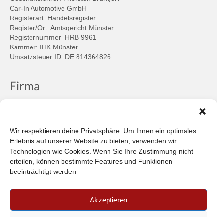
Car-In Automotive GmbH
Registerart: Handelsregister
Register/Ort: Amtsgericht Münster
Registernummer: HRB 9961
Kammer: IHK Münster
Umsatzsteuer ID: DE 814364826
Firma
Ansprechpartner
Firmenprofil
Kontakt
Wir respektieren deine Privatsphäre. Um Ihnen ein optimales
Über uns
Erlebnis auf unserer Website zu bieten, verwenden wir
Technologien wie Cookies. Wenn Sie Ihre Zustimmung nicht
Informationen
erteilen, können bestimmte Features und Funktionen
beeinträchtigt werden.
Datenschutzbestimmungen
Plattform der EU-Kommission zur Online-Streitbeilegung
Akzeptieren
Privatsphäre
Unsere AGB (PDF)