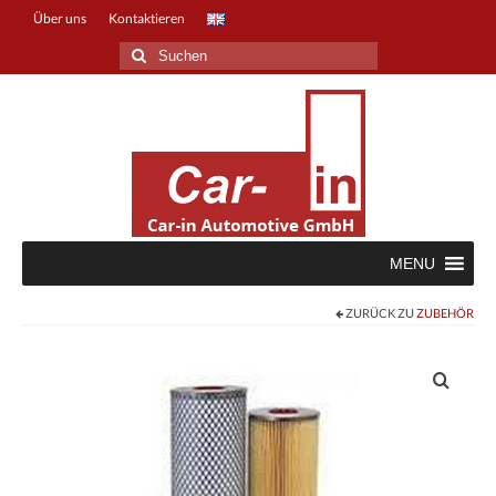
Über uns
Kontaktieren
Suche
nach:
MENU
ZURÜCK ZU
ZUBEHÖR