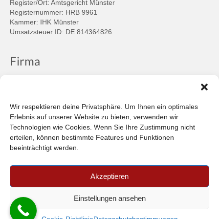
Register/Ort: Amtsgericht Münster
Registernummer: HRB 9961
Kammer: IHK Münster
Umsatzsteuer ID: DE 814364826
Firma
Ansprechpartner
Firmenprofil
Kontakt
Wir respektieren deine Privatsphäre. Um Ihnen ein optimales
Über uns
Erlebnis auf unserer Website zu bieten, verwenden wir
Technologien wie Cookies. Wenn Sie Ihre Zustimmung nicht
Informationen
erteilen, können bestimmte Features und Funktionen
beeinträchtigt werden.
Datenschutzbestimmungen
Plattform der EU-Kommission zur Online-Streitbeilegung
Akzeptieren
Privatsphäre
Unsere AGB (PDF)
Einstellungen ansehen
© 2026 Car-in Automotive GmbH
- FILTERPEDIA