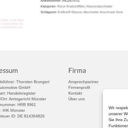
Artikelnummer:
RK20075-01
Kategorien:
Racor Kraftstofffilter
,
Wasserabscheider
Schlagwort:
Kraftstoff-Wasser-Abscheider Anschraub Serie
essum
Firma
sführer: Thorsten Brungert
Ansprechpartner
Automotive GmbH
Firmenprofil
art: Handelsregister
Kontakt
/Ort: Amtsgericht Münster
Über uns
rnummer: HRB 9961
Wir respek
 IHK Münster
unserer We
teuer ID: DE 814364826
Sie Ihre Z
Funktionen