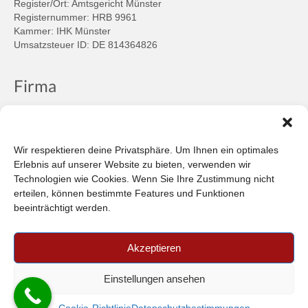
Register/Ort: Amtsgericht Münster
Registernummer: HRB 9961
Kammer: IHK Münster
Umsatzsteuer ID: DE 814364826
Firma
Ansprechpartner
Firmenprofil
Kontakt
Wir respektieren deine Privatsphäre. Um Ihnen ein optimales
Über uns
Erlebnis auf unserer Website zu bieten, verwenden wir
Technologien wie Cookies. Wenn Sie Ihre Zustimmung nicht
Informationen
erteilen, können bestimmte Features und Funktionen
beeinträchtigt werden.
Datenschutzbestimmungen
Plattform der EU-Kommission zur Online-Streitbeilegung
Akzeptieren
Privatsphäre
Unsere AGB (PDF)
Einstellungen ansehen
© 2026 Car-in Automotive GmbH
- FILTERPEDIA