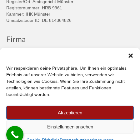
Register/Ort: Amtsgericht Münster
Registernummer: HRB 9961
Kammer: IHK Münster
Umsatzsteuer ID: DE 814364826
Firma
Ansprechpartner
Firmenprofil
Kontakt
Wir respektieren deine Privatsphäre. Um Ihnen ein optimales
Über uns
Erlebnis auf unserer Website zu bieten, verwenden wir
Technologien wie Cookies. Wenn Sie Ihre Zustimmung nicht
Informationen
erteilen, können bestimmte Features und Funktionen
beeinträchtigt werden.
Datenschutzbestimmungen
Plattform der EU-Kommission zur Online-Streitbeilegung
Akzeptieren
Privatsphäre
Unsere AGB (PDF)
Einstellungen ansehen
© 2026 Car-in Automotive GmbH
- FILTERPEDIA