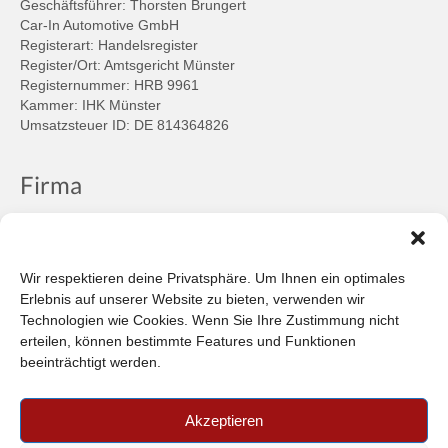
Geschäftsführer: Thorsten Brungert
Car-In Automotive GmbH
Registerart: Handelsregister
Register/Ort: Amtsgericht Münster
Registernummer: HRB 9961
Kammer: IHK Münster
Umsatzsteuer ID: DE 814364826
Firma
Ansprechpartner
Firmenprofil
Kontakt
Wir respektieren deine Privatsphäre. Um Ihnen ein optimales
Über uns
Erlebnis auf unserer Website zu bieten, verwenden wir
Technologien wie Cookies. Wenn Sie Ihre Zustimmung nicht
Informationen
erteilen, können bestimmte Features und Funktionen
beeinträchtigt werden.
Datenschutzbestimmungen
Plattform der EU-Kommission zur Online-Streitbeilegung
Akzeptieren
Privatsphäre
Unsere AGB (PDF)