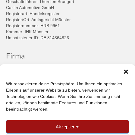
Geschäftsführer: Thorsten Brungert
Car-In Automotive GmbH
Registerart: Handelsregister
Register/Ort: Amtsgericht Münster
Registernummer: HRB 9961
Kammer: IHK Münster
Umsatzsteuer ID: DE 814364826
Firma
Ansprechpartner
Firmenprofil
Kontakt
Wir respektieren deine Privatsphäre. Um Ihnen ein optimales
Über uns
Erlebnis auf unserer Website zu bieten, verwenden wir
Technologien wie Cookies. Wenn Sie Ihre Zustimmung nicht
Informationen
erteilen, können bestimmte Features und Funktionen
beeinträchtigt werden.
Datenschutzbestimmungen
Plattform der EU-Kommission zur Online-Streitbeilegung
Akzeptieren
Privatsphäre
Unsere AGB (PDF)