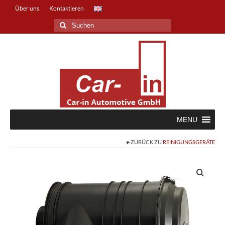
Über uns
Kontaktieren
Suche
nach:
MENU
ZURÜCK ZU
REINIGUNGSGERÄTE