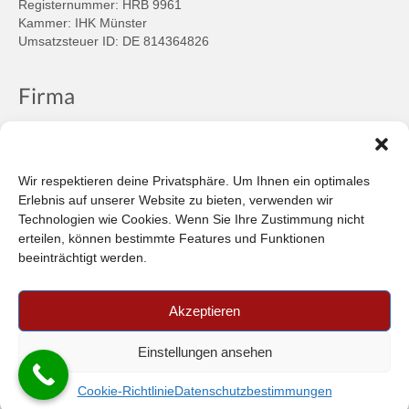
Registernummer: HRB 9961
Kammer: IHK Münster
Umsatzsteuer ID: DE 814364826
Firma
Ansprechpartner
Firmenprofil
Kontakt
Wir respektieren deine Privatsphäre. Um Ihnen ein optimales
Über uns
Erlebnis auf unserer Website zu bieten, verwenden wir
Technologien wie Cookies. Wenn Sie Ihre Zustimmung nicht
Informationen
erteilen, können bestimmte Features und Funktionen
beeinträchtigt werden.
Datenschutzbestimmungen
Plattform der EU-Kommission zur Online-Streitbeilegung
Akzeptieren
Privatsphäre
Unsere AGB (PDF)
Einstellungen ansehen
© 2026 Car-in Automotive GmbH
- FILTERPEDIA
Cookie-Richtlinie
Datenschutzbestimmungen