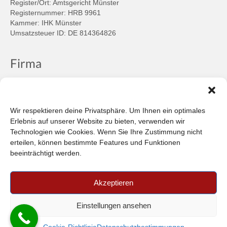
Register/Ort: Amtsgericht Münster
Registernummer: HRB 9961
Kammer: IHK Münster
Umsatzsteuer ID: DE 814364826
Firma
Ansprechpartner
Firmenprofil
Kontakt
Wir respektieren deine Privatsphäre. Um Ihnen ein optimales
Über uns
Erlebnis auf unserer Website zu bieten, verwenden wir
Technologien wie Cookies. Wenn Sie Ihre Zustimmung nicht
Informationen
erteilen, können bestimmte Features und Funktionen
beeinträchtigt werden.
Datenschutzbestimmungen
Plattform der EU-Kommission zur Online-Streitbeilegung
Akzeptieren
Privatsphäre
Unsere AGB (PDF)
Einstellungen ansehen
© 2026 Car-in Automotive GmbH
- FILTERPEDIA