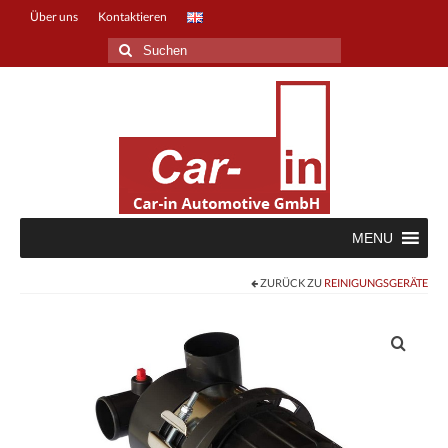
Über uns
Kontaktieren
Suche
nach:
MENU
ZURÜCK ZU
REINIGUNGSGERÄTE