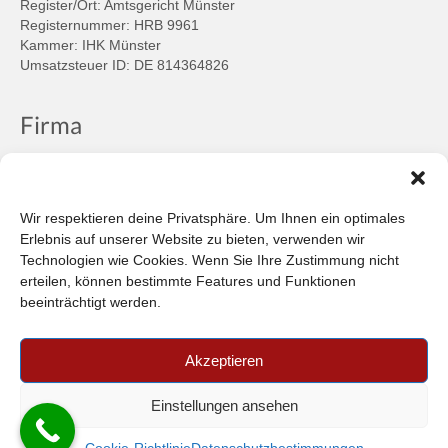
Register/Ort: Amtsgericht Münster
Registernummer: HRB 9961
Kammer: IHK Münster
Umsatzsteuer ID: DE 814364826
Firma
Ansprechpartner
Firmenprofil
Kontakt
Wir respektieren deine Privatsphäre. Um Ihnen ein optimales
Über uns
Erlebnis auf unserer Website zu bieten, verwenden wir
Technologien wie Cookies. Wenn Sie Ihre Zustimmung nicht
Informationen
erteilen, können bestimmte Features und Funktionen
beeinträchtigt werden.
Datenschutzbestimmungen
Plattform der EU-Kommission zur Online-Streitbeilegung
Akzeptieren
Privatsphäre
Unsere AGB (PDF)
Einstellungen ansehen
© 2026 Car-in Automotive GmbH
- FILTERPEDIA