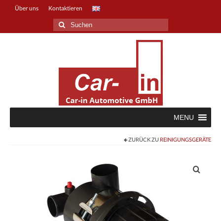
Über uns
Kontaktieren
Suche
nach:
MENU
ZURÜCK ZU
REINIGUNGSGERÄTE