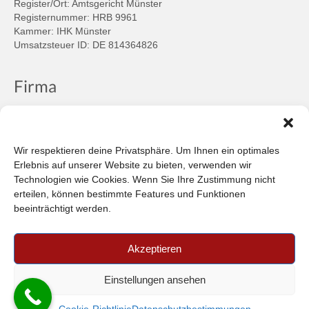
Register/Ort: Amtsgericht Münster
Registernummer: HRB 9961
Kammer: IHK Münster
Umsatzsteuer ID: DE 814364826
Firma
Ansprechpartner
Firmenprofil
Kontakt
Wir respektieren deine Privatsphäre. Um Ihnen ein optimales
Über uns
Erlebnis auf unserer Website zu bieten, verwenden wir
Technologien wie Cookies. Wenn Sie Ihre Zustimmung nicht
Informationen
erteilen, können bestimmte Features und Funktionen
beeinträchtigt werden.
Datenschutzbestimmungen
Plattform der EU-Kommission zur Online-Streitbeilegung
Akzeptieren
Privatsphäre
Unsere AGB (PDF)
Einstellungen ansehen
© 2026 Car-in Automotive GmbH
- FILTERPEDIA