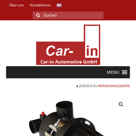
Über uns
Kontaktieren
Suche
nach:
MENU
ZURÜCK ZU
REINIGUNGSGERÄTE