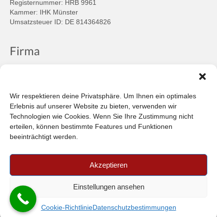
Registernummer: HRB 9961
Kammer: IHK Münster
Umsatzsteuer ID: DE 814364826
Firma
Ansprechpartner
Firmenprofil
Kontakt
Wir respektieren deine Privatsphäre. Um Ihnen ein optimales
Über uns
Erlebnis auf unserer Website zu bieten, verwenden wir
Technologien wie Cookies. Wenn Sie Ihre Zustimmung nicht
Informationen
erteilen, können bestimmte Features und Funktionen
beeinträchtigt werden.
Datenschutzbestimmungen
Plattform der EU-Kommission zur Online-Streitbeilegung
Akzeptieren
Privatsphäre
Unsere AGB (PDF)
Einstellungen ansehen
© 2026 Car-in Automotive GmbH
- FILTERPEDIA
Cookie-Richtlinie
Datenschutzbestimmungen