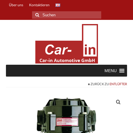
Über uns
Kontaktieren
Suche
nach:
MENU
ZURÜCK ZU
ENTLÜFTER