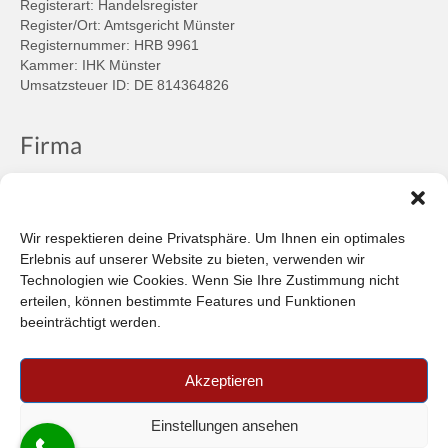
Registerart: Handelsregister
Register/Ort: Amtsgericht Münster
Registernummer: HRB 9961
Kammer: IHK Münster
Umsatzsteuer ID: DE 814364826
Firma
Ansprechpartner
Firmenprofil
Kontakt
Wir respektieren deine Privatsphäre. Um Ihnen ein optimales
Über uns
Erlebnis auf unserer Website zu bieten, verwenden wir
Technologien wie Cookies. Wenn Sie Ihre Zustimmung nicht
Informationen
erteilen, können bestimmte Features und Funktionen
beeinträchtigt werden.
Datenschutzbestimmungen
Plattform der EU-Kommission zur Online-Streitbeilegung
Akzeptieren
Privatsphäre
Unsere AGB (PDF)
Einstellungen ansehen