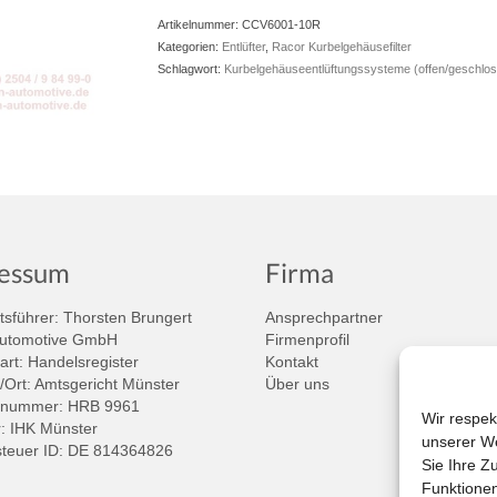
Artikelnummer:
CCV6001-10R
Kategorien:
Entlüfter
,
Racor Kurbelgehäusefilter
Schlagwort:
Kurbelgehäuseentlüftungssysteme (offen/geschlo
essum
Firma
sführer: Thorsten Brungert
Ansprechpartner
Automotive GmbH
Firmenprofil
art: Handelsregister
Kontakt
/Ort: Amtsgericht Münster
Über uns
rnummer: HRB 9961
Wir respek
 IHK Münster
unserer We
teuer ID: DE 814364826
Sie Ihre Z
Funktionen