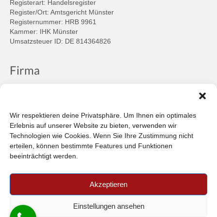
Registerart: Handelsregister
Register/Ort: Amtsgericht Münster
Registernummer: HRB 9961
Kammer: IHK Münster
Umsatzsteuer ID: DE 814364826
Firma
Ansprechpartner
Firmenprofil
Kontakt
Wir respektieren deine Privatsphäre. Um Ihnen ein optimales
Über uns
Erlebnis auf unserer Website zu bieten, verwenden wir
Technologien wie Cookies. Wenn Sie Ihre Zustimmung nicht
Informationen
erteilen, können bestimmte Features und Funktionen
beeinträchtigt werden.
Datenschutzbestimmungen
Plattform der EU-Kommission zur Online-Streitbeilegung
Akzeptieren
Privatsphäre
Unsere AGB (PDF)
Einstellungen ansehen