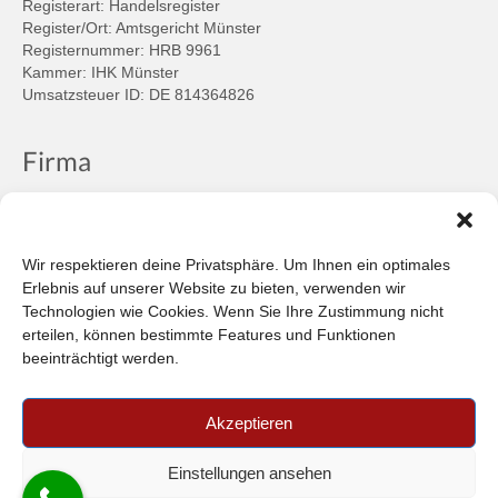
Registerart: Handelsregister
Register/Ort: Amtsgericht Münster
Registernummer: HRB 9961
Kammer: IHK Münster
Umsatzsteuer ID: DE 814364826
Firma
Ansprechpartner
Firmenprofil
Kontakt
Wir respektieren deine Privatsphäre. Um Ihnen ein optimales
Über uns
Erlebnis auf unserer Website zu bieten, verwenden wir
Technologien wie Cookies. Wenn Sie Ihre Zustimmung nicht
Informationen
erteilen, können bestimmte Features und Funktionen
beeinträchtigt werden.
Datenschutzbestimmungen
Plattform der EU-Kommission zur Online-Streitbeilegung
Akzeptieren
Privatsphäre
Unsere AGB (PDF)
Einstellungen ansehen