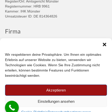
Register/Ort: Amtsgericht Münster
Registernummer: HRB 9961
Kammer: IHK Münster
Umsatzsteuer ID: DE 814364826
Firma
Ansprechpartner
Firmenprofil
Kontakt
Wir respektieren deine Privatsphäre. Um Ihnen ein optimales
Über uns
Erlebnis auf unserer Website zu bieten, verwenden wir
Technologien wie Cookies. Wenn Sie Ihre Zustimmung nicht
Informationen
erteilen, können bestimmte Features und Funktionen
beeinträchtigt werden.
Datenschutzbestimmungen
Plattform der EU-Kommission zur Online-Streitbeilegung
Akzeptieren
Privatsphäre
Unsere AGB (PDF)
Einstellungen ansehen
© 2026 Car-in Automotive GmbH
- FILTERPEDIA