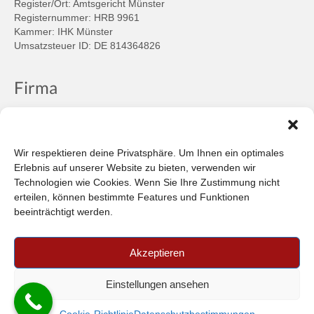
Register/Ort: Amtsgericht Münster
Registernummer: HRB 9961
Kammer: IHK Münster
Umsatzsteuer ID: DE 814364826
Firma
Ansprechpartner
Firmenprofil
Kontakt
Wir respektieren deine Privatsphäre. Um Ihnen ein optimales
Über uns
Erlebnis auf unserer Website zu bieten, verwenden wir
Technologien wie Cookies. Wenn Sie Ihre Zustimmung nicht
Informationen
erteilen, können bestimmte Features und Funktionen
beeinträchtigt werden.
Datenschutzbestimmungen
Plattform der EU-Kommission zur Online-Streitbeilegung
Akzeptieren
Privatsphäre
Unsere AGB (PDF)
Einstellungen ansehen
© 2026 Car-in Automotive GmbH
- FILTERPEDIA