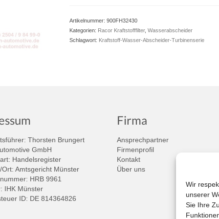
Artikelnummer:
900FH32430
Kategorien:
Racor Kraftstofffilter
,
Wasserabscheider
Schlagwort:
Kraftstoff-Wasser-Abscheider-Turbinenserie
essum
Firma
sführer: Thorsten Brungert
Ansprechpartner
Automotive GmbH
Firmenprofil
art: Handelsregister
Kontakt
/Ort: Amtsgericht Münster
Über uns
rnummer: HRB 9961
Wir respek
 IHK Münster
unserer We
teuer ID: DE 814364826
Sie Ihre Z
Funktionen