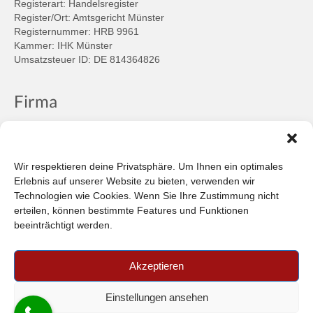
Registerart: Handelsregister
Register/Ort: Amtsgericht Münster
Registernummer: HRB 9961
Kammer: IHK Münster
Umsatzsteuer ID: DE 814364826
Firma
Ansprechpartner
Firmenprofil
Kontakt
Wir respektieren deine Privatsphäre. Um Ihnen ein optimales
Über uns
Erlebnis auf unserer Website zu bieten, verwenden wir
Technologien wie Cookies. Wenn Sie Ihre Zustimmung nicht
Informationen
erteilen, können bestimmte Features und Funktionen
beeinträchtigt werden.
Datenschutzbestimmungen
Plattform der EU-Kommission zur Online-Streitbeilegung
Akzeptieren
Privatsphäre
Unsere AGB (PDF)
Einstellungen ansehen