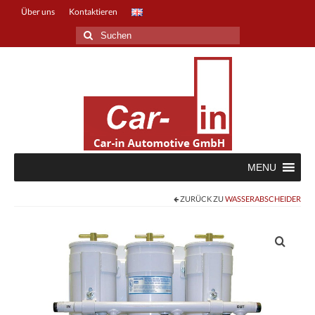
Über uns
Kontaktieren
Suche
nach:
MENU
ZURÜCK ZU
WASSERABSCHEIDER