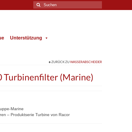
Suche
nach:
ue
Unterstützung
ZURÜCK ZU
WASSERABSCHEIDER
urbinenfilter (Marine)
gruppe-Marine
toren – Produktserie Turbine von Racor