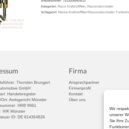
Artikelnummer:
791000MAVM10
Kategorien:
Racor Kraftstofffilter
,
Wasserabscheider
Schlagwort:
Marine-Kraftstofffilter/Wasserabscheider-Turbinen
essum
Firma
sführer: Thorsten Brungert
Ansprechpartner
Automotive GmbH
Firmenprofil
art: Handelsregister
Kontakt
/Ort: Amtsgericht Münster
Über uns
rnummer: HRB 9961
Wir respek
 IHK Münster
unserer We
teuer ID: DE 814364826
Sie Ihre Z
Funktionen