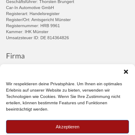
Geschäftsführer: Thorsten Brungert
Car-In Automotive GmbH
Registerart: Handelsregister
Register/Ort: Amtsgericht Münster
Registernummer: HRB 9961
Kammer: IHK Münster
Umsatzsteuer ID: DE 814364826
Firma
Ansprechpartner
Firmenprofil
Kontakt
Wir respektieren deine Privatsphäre. Um Ihnen ein optimales
Über uns
Erlebnis auf unserer Website zu bieten, verwenden wir
Technologien wie Cookies. Wenn Sie Ihre Zustimmung nicht
Informationen
erteilen, können bestimmte Features und Funktionen
beeinträchtigt werden.
Datenschutzbestimmungen
Plattform der EU-Kommission zur Online-Streitbeilegung
Akzeptieren
Privatsphäre
Unsere AGB (PDF)