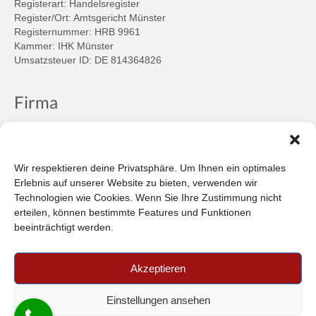
Registerart: Handelsregister
Register/Ort: Amtsgericht Münster
Registernummer: HRB 9961
Kammer: IHK Münster
Umsatzsteuer ID: DE 814364826
Firma
Ansprechpartner
Firmenprofil
Kontakt
Wir respektieren deine Privatsphäre. Um Ihnen ein optimales
Über uns
Erlebnis auf unserer Website zu bieten, verwenden wir
Technologien wie Cookies. Wenn Sie Ihre Zustimmung nicht
Informationen
erteilen, können bestimmte Features und Funktionen
beeinträchtigt werden.
Datenschutzbestimmungen
Plattform der EU-Kommission zur Online-Streitbeilegung
Akzeptieren
Privatsphäre
Unsere AGB (PDF)
Einstellungen ansehen