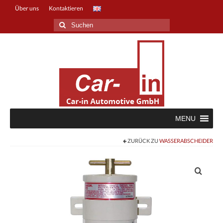
Über uns
Kontaktieren
Suche
nach:
MENU
ZURÜCK ZU
WASSERABSCHEIDER