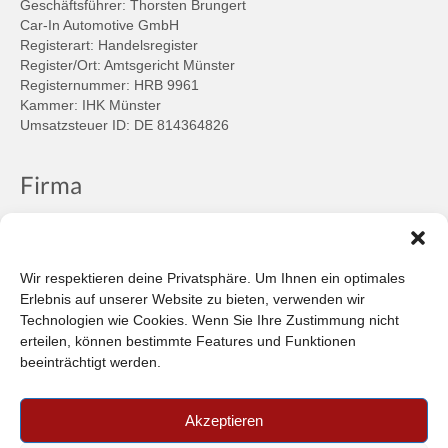
Geschäftsführer: Thorsten Brungert
Car-In Automotive GmbH
Registerart: Handelsregister
Register/Ort: Amtsgericht Münster
Registernummer: HRB 9961
Kammer: IHK Münster
Umsatzsteuer ID: DE 814364826
Firma
Ansprechpartner
Firmenprofil
Kontakt
Wir respektieren deine Privatsphäre. Um Ihnen ein optimales
Über uns
Erlebnis auf unserer Website zu bieten, verwenden wir
Technologien wie Cookies. Wenn Sie Ihre Zustimmung nicht
Informationen
erteilen, können bestimmte Features und Funktionen
beeinträchtigt werden.
Datenschutzbestimmungen
Plattform der EU-Kommission zur Online-Streitbeilegung
Akzeptieren
Privatsphäre
Unsere AGB (PDF)