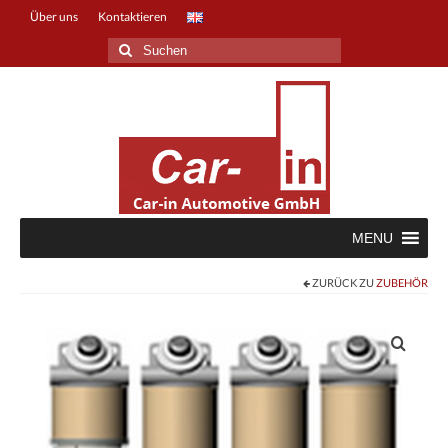
Über uns
Kontaktieren
Suche
nach:
MENU
ZURÜCK ZU
ZUBEHÖR