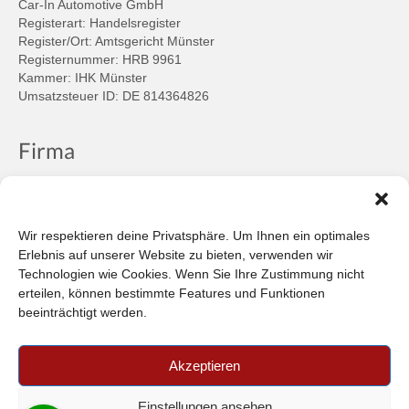
Car-In Automotive GmbH
Registerart: Handelsregister
Register/Ort: Amtsgericht Münster
Registernummer: HRB 9961
Kammer: IHK Münster
Umsatzsteuer ID: DE 814364826
Firma
Ansprechpartner
Firmenprofil
Kontakt
Wir respektieren deine Privatsphäre. Um Ihnen ein optimales
Über uns
Erlebnis auf unserer Website zu bieten, verwenden wir
Technologien wie Cookies. Wenn Sie Ihre Zustimmung nicht
Informationen
erteilen, können bestimmte Features und Funktionen
beeinträchtigt werden.
Datenschutzbestimmungen
Plattform der EU-Kommission zur Online-Streitbeilegung
Akzeptieren
Privatsphäre
Unsere AGB (PDF)
Einstellungen ansehen