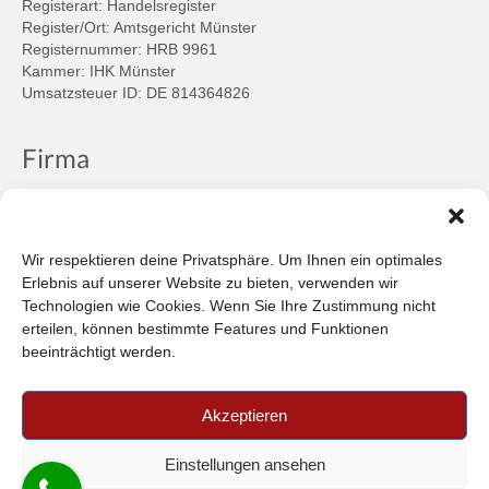
Registerart: Handelsregister
Register/Ort: Amtsgericht Münster
Registernummer: HRB 9961
Kammer: IHK Münster
Umsatzsteuer ID: DE 814364826
Firma
Ansprechpartner
Firmenprofil
Kontakt
Wir respektieren deine Privatsphäre. Um Ihnen ein optimales
Über uns
Erlebnis auf unserer Website zu bieten, verwenden wir
Technologien wie Cookies. Wenn Sie Ihre Zustimmung nicht
Informationen
erteilen, können bestimmte Features und Funktionen
beeinträchtigt werden.
Datenschutzbestimmungen
Plattform der EU-Kommission zur Online-Streitbeilegung
Akzeptieren
Privatsphäre
Unsere AGB (PDF)
Einstellungen ansehen