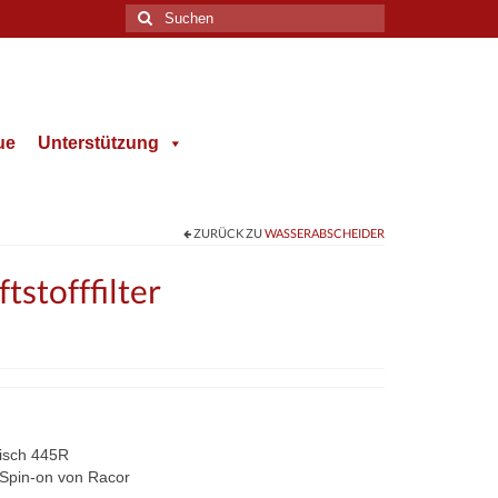
Suche
nach:
ue
Unterstützung
ZURÜCK ZU
WASSERABSCHEIDER
stofffilter
risch 445R
e Spin-on von Racor