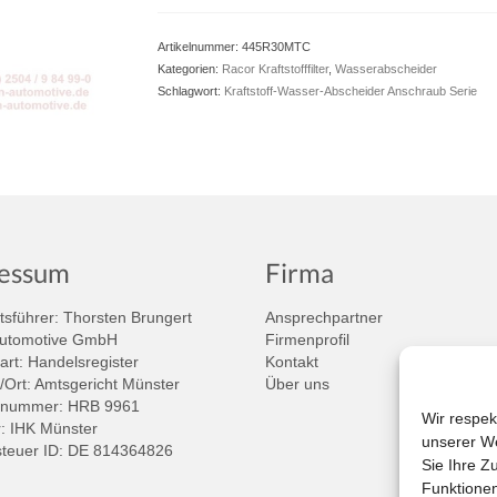
Artikelnummer:
445R30MTC
Kategorien:
Racor Kraftstofffilter
,
Wasserabscheider
Schlagwort:
Kraftstoff-Wasser-Abscheider Anschraub Serie
essum
Firma
sführer: Thorsten Brungert
Ansprechpartner
Automotive GmbH
Firmenprofil
art: Handelsregister
Kontakt
/Ort: Amtsgericht Münster
Über uns
rnummer: HRB 9961
Wir respek
 IHK Münster
unserer We
teuer ID: DE 814364826
Sie Ihre Z
Funktionen