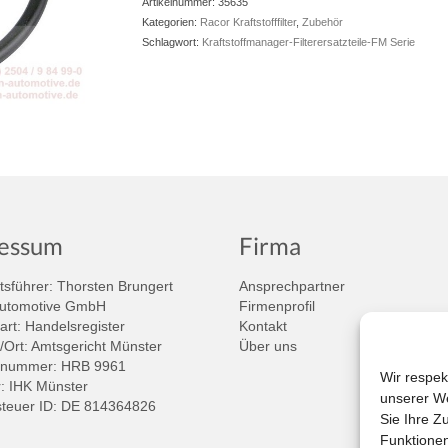
Artikelnummer:
35635
Kategorien:
Racor Kraftstofffilter
,
Zubehör
Schlagwort:
Kraftstoffmanager-Filterersatzteile-FM Serie
essum
Firma
sführer: Thorsten Brungert
Ansprechpartner
Automotive GmbH
Firmenprofil
art: Handelsregister
Kontakt
/Ort: Amtsgericht Münster
Über uns
rnummer: HRB 9961
Wir respek
 IHK Münster
unserer We
teuer ID: DE 814364826
Sie Ihre Z
Funktionen