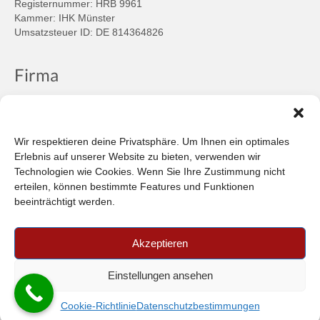
Registernummer: HRB 9961
Kammer: IHK Münster
Umsatzsteuer ID: DE 814364826
Firma
Ansprechpartner
Firmenprofil
Kontakt
Wir respektieren deine Privatsphäre. Um Ihnen ein optimales
Über uns
Erlebnis auf unserer Website zu bieten, verwenden wir
Technologien wie Cookies. Wenn Sie Ihre Zustimmung nicht
Informationen
erteilen, können bestimmte Features und Funktionen
beeinträchtigt werden.
Datenschutzbestimmungen
Plattform der EU-Kommission zur Online-Streitbeilegung
Akzeptieren
Privatsphäre
Unsere AGB (PDF)
Einstellungen ansehen
© 2026 Car-in Automotive GmbH
- FILTERPEDIA
Cookie-Richtlinie
Datenschutzbestimmungen