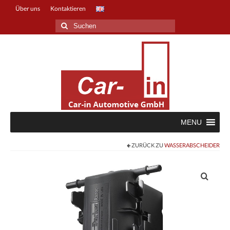
Über uns
Kontaktieren
Suche
nach:
MENU
ZURÜCK ZU
WASSERABSCHEIDER