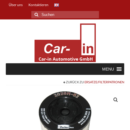
Über uns
Kontaktieren
Suche
nach:
MENU
ZURÜCK ZU
ERSATZE/FILTERPATRONEN