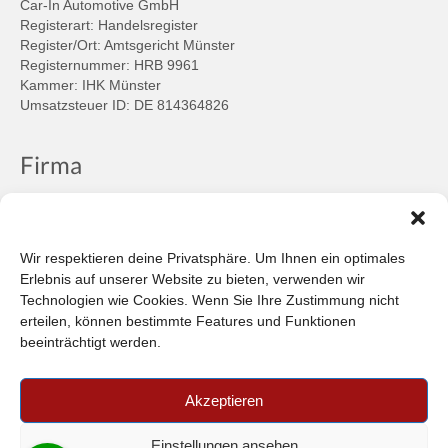
Car-In Automotive GmbH
Registerart: Handelsregister
Register/Ort: Amtsgericht Münster
Registernummer: HRB 9961
Kammer: IHK Münster
Umsatzsteuer ID: DE 814364826
Firma
Ansprechpartner
Firmenprofil
Kontakt
Wir respektieren deine Privatsphäre. Um Ihnen ein optimales
Über uns
Erlebnis auf unserer Website zu bieten, verwenden wir
Technologien wie Cookies. Wenn Sie Ihre Zustimmung nicht
Informationen
erteilen, können bestimmte Features und Funktionen
beeinträchtigt werden.
Datenschutzbestimmungen
Plattform der EU-Kommission zur Online-Streitbeilegung
Akzeptieren
Privatsphäre
Unsere AGB (PDF)
Einstellungen ansehen