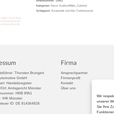
Artikelnummer:
19461
Kategorien:
Racor Kraftstofffilter
,
Zubehör
Schlagwort:
Ersatzteile und Kits-Turbinenserie
essum
Firma
sführer: Thorsten Brungert
Ansprechpartner
Automotive GmbH
Firmenprofil
art: Handelsregister
Kontakt
/Ort: Amtsgericht Münster
Über uns
rnummer: HRB 9961
Wir respek
 IHK Münster
unserer We
teuer ID: DE 814364826
Sie Ihre Z
Funktionen