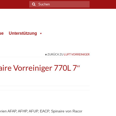
Suche
nach:
ue
Unterstützung
ZURÜCK ZU
LUFT VORREINIGER
ire Vorreiniger 770L 7″
rien AFAP, AFHP, AFUP, EACP, Spinaire von Racor