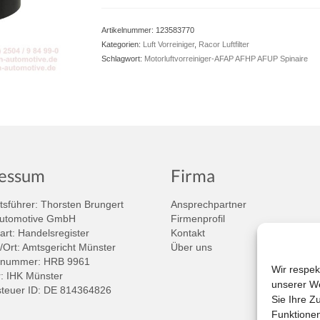
Artikelnummer:
123583770
Kategorien:
Luft Vorreiniger
,
Racor Luftfilter
Schlagwort:
Motorluftvorreiniger-AFAP AFHP AFUP Spinaire
essum
Firma
sführer: Thorsten Brungert
Ansprechpartner
Automotive GmbH
Firmenprofil
art: Handelsregister
Kontakt
/Ort: Amtsgericht Münster
Über uns
rnummer: HRB 9961
Wir respek
 IHK Münster
unserer We
teuer ID: DE 814364826
Sie Ihre Z
Funktionen