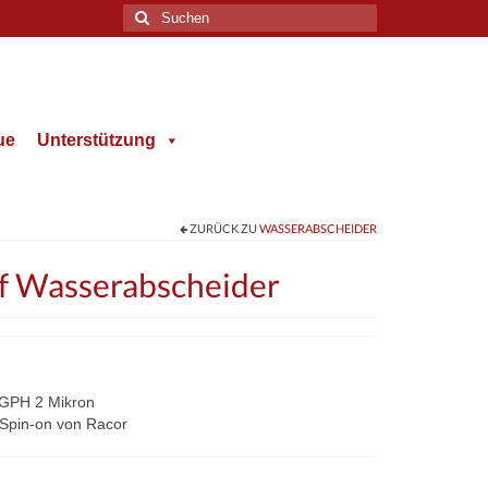
Suche
nach:
ue
Unterstützung
ZURÜCK ZU
WASSERABSCHEIDER
ff Wasserabscheider
 GPH 2 Mikron
e Spin-on von Racor