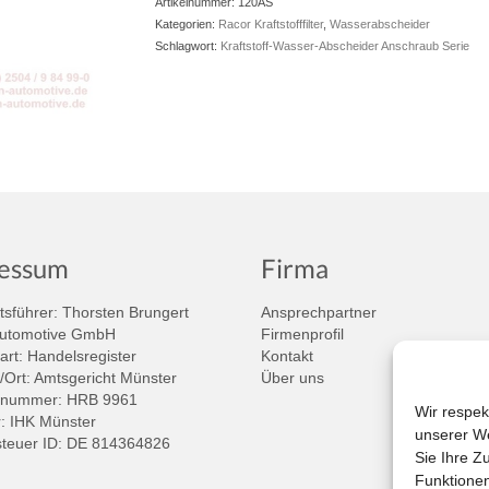
Artikelnummer:
120AS
Kategorien:
Racor Kraftstofffilter
,
Wasserabscheider
Schlagwort:
Kraftstoff-Wasser-Abscheider Anschraub Serie
essum
Firma
sführer: Thorsten Brungert
Ansprechpartner
Automotive GmbH
Firmenprofil
art: Handelsregister
Kontakt
/Ort: Amtsgericht Münster
Über uns
rnummer: HRB 9961
Wir respek
 IHK Münster
unserer We
teuer ID: DE 814364826
Sie Ihre Z
Funktionen