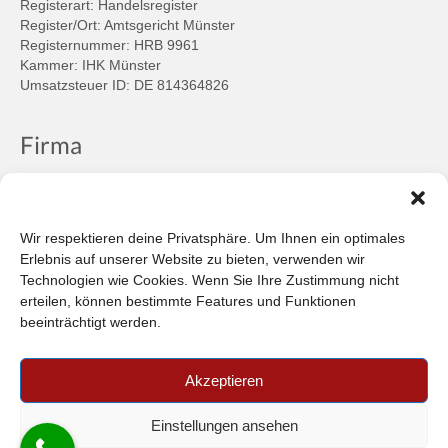
Registerart: Handelsregister
Register/Ort: Amtsgericht Münster
Registernummer: HRB 9961
Kammer: IHK Münster
Umsatzsteuer ID: DE 814364826
Firma
Ansprechpartner
Firmenprofil
Kontakt
Wir respektieren deine Privatsphäre. Um Ihnen ein optimales
Über uns
Erlebnis auf unserer Website zu bieten, verwenden wir
Technologien wie Cookies. Wenn Sie Ihre Zustimmung nicht
Informationen
erteilen, können bestimmte Features und Funktionen
beeinträchtigt werden.
Datenschutzbestimmungen
Plattform der EU-Kommission zur Online-Streitbeilegung
Akzeptieren
Privatsphäre
Unsere AGB (PDF)
Einstellungen ansehen